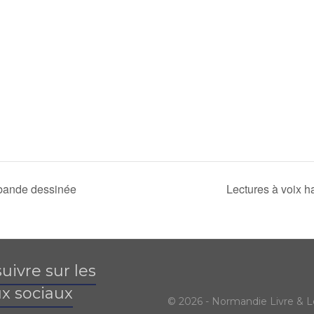
ande dessinée
Lectures à voix h
uivre sur les
x sociaux
© 2026 - Normandie Livre & L