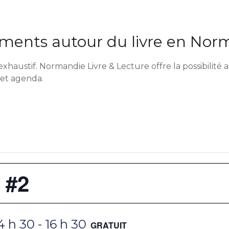
ents autour du livre en Nor
exhaustif. Normandie Livre & Lecture offre la possibilit
cet agenda.
 #2
4 h 30
-
16 h 30
GRATUIT