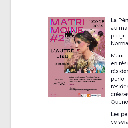
La Pén
au mat
progra
Norma
Maud T
en rés
réside
perfor
réside
créate
Quéno
Les pe
ce ser