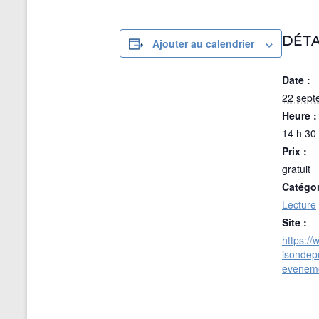
DÉTA
Ajouter au calendrier
Date :
22 sept
Heure :
14 h 30 
Prix :
gratuit
Catégo
Lecture
Site :
https:/
isondepo
evenem