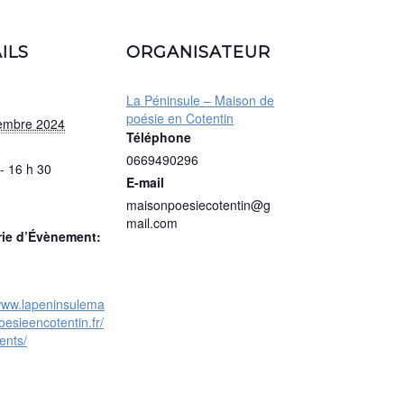
ILS
ORGANISATEUR
La Péninsule – Maison de
poésie en Cotentin
embre 2024
Téléphone
0669490296
- 16 h 30
E-mail
maisonpoesiecotentin@g
mail.com
rie d’Évènement:
/www.lapeninsulema
esieencotentin.fr/
ents/