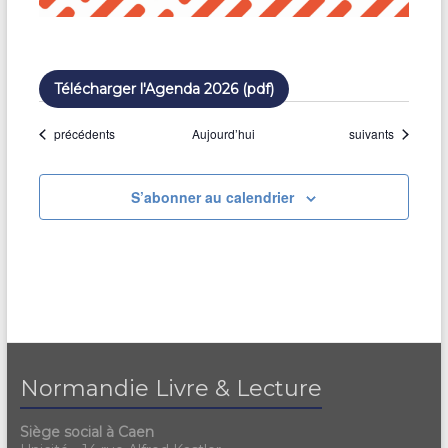
Télécharger l'Agenda 2026 (pdf)
Évènements
Évènements
précédents
Aujourd’hui
suivants
S’abonner au calendrier
Normandie Livre & Lecture
Siège social à Caen