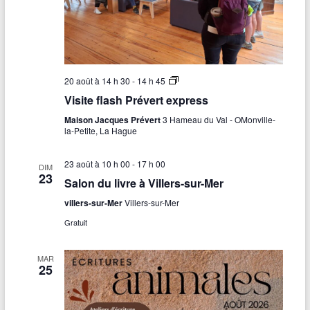
d
l
u
a
l
g
t
e
e
p
s
o
)
s
V
20 août à 14 h 30
-
14 h 45
t
i
Visite flash Prévert express
a
s
l
i
Maison Jacques Prévert
3 Hameau du Val - OMonville-
t
la-Petite, La Hague
e
f
l
23 août à 10 h 00
-
17 h 00
DIM
a
23
s
Salon du livre à Villers-sur-Mer
h
P
villers-sur-Mer
Villers-sur-Mer
r
Gratuit
é
v
e
r
MAR
25
t
e
x
p