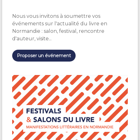
l
a
s
Nous vous invitons à soumettre vos
h
événements sur l'actualité du livre en
P
r
Normandie : salon, festival, rencontre
é
d'auteur, visite...
v
e
r
t
Proposer un événement
e
x
p
r
e
s
s