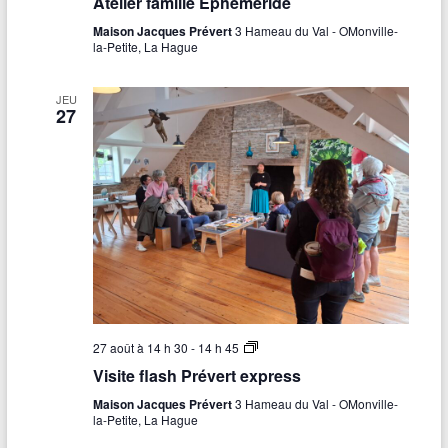
Atelier famille Éphéméride
r
e
e
l
Maison Jacques Prévert
3 Hameau du Val - OMonville-
s
i
la-Petite, La Hague
a
e
n
r
i
f
JEU
m
a
27
a
m
l
i
e
l
s
l
e
»
É
(
p
a
h
d
é
u
m
l
é
t
r
e
i
s
d
)
e
V
27 août à 14 h 30
-
14 h 45
i
Visite flash Prévert express
s
i
Maison Jacques Prévert
3 Hameau du Val - OMonville-
t
la-Petite, La Hague
e
f