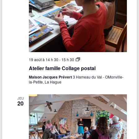
t
u
r
e
:
«
E
c
r
i
t
A
19 août à 14 h 30
-
15 h 30
u
t
Atelier famille Collage postal
r
e
e
l
Maison Jacques Prévert
3 Hameau du Val - OMonville-
s
i
la-Petite, La Hague
a
e
n
r
i
f
JEU
m
a
20
a
m
l
i
e
l
s
l
e
»
C
(
o
a
l