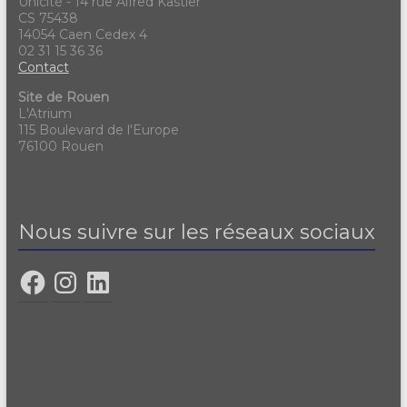
Unicité - 14 rue Alfred Kastler
CS 75438
14054 Caen Cedex 4
02 31 15 36 36
Contact
Site de Rouen
L'Atrium
115 Boulevard de l'Europe
76100 Rouen
Nous suivre sur les réseaux sociaux