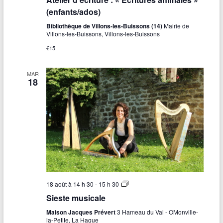
e
s
l
(enfants/ados)
s
i
e
Bibliothèque de Villons-les-Buissons (14)
Mairie de
r
Villons-les-Buissons, Villons-les-Buissons
d
€15
’
é
c
r
MAR
18
i
t
u
r
e
:
«
E
c
r
i
t
S
18 août à 14 h 30
-
15 h 30
u
i
r
Sieste musicale
e
e
s
s
Maison Jacques Prévert
3 Hameau du Val - OMonville-
t
a
la-Petite, La Hague