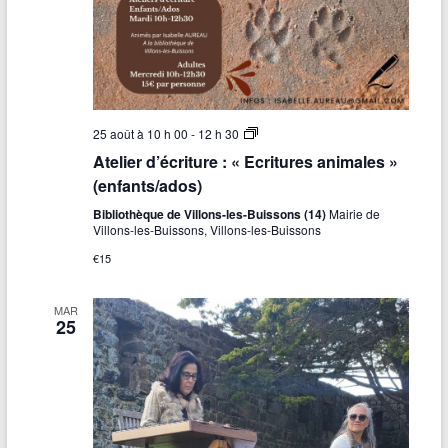
r
e
s
s
A
25 août à 10 h 00
-
12 h 30
t
Atelier d’écriture : « Ecritures animales »
e
l
(enfants/ados)
i
e
Bibliothèque de Villons-les-Buissons (14)
Mairie de
r
Villons-les-Buissons, Villons-les-Buissons
d
€15
’
é
c
r
MAR
25
i
t
u
r
e
:
«