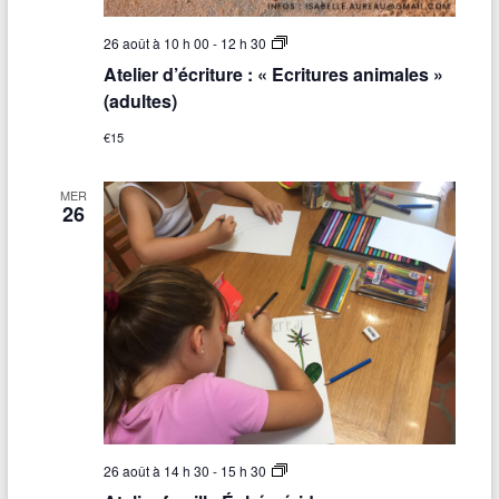
a
d
o
A
26 août à 10 h 00
-
12 h 30
s
t
Atelier d’écriture : « Ecritures animales »
)
e
l
(adultes)
i
e
€15
r
d
’
MER
é
26
c
r
i
t
u
r
e
:
«
E
c
r
i
t
A
26 août à 14 h 30
-
15 h 30
u
t