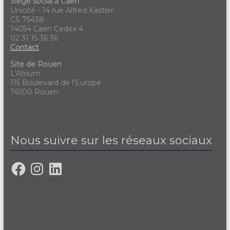
Siège social à Caen
Unicité - 14 rue Alfred Kastler
CS 75438
14054 Caen Cedex 4
02 31 15 36 36
Contact
Site de Rouen
L'Atrium
115 Boulevard de l'Europe
76100 Rouen
Nous suivre sur les réseaux sociaux