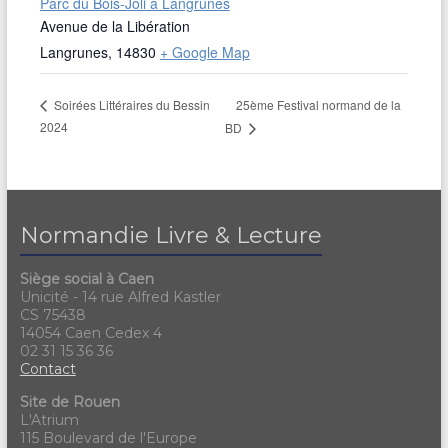
Parc du Bois-Joli à Langrunes
Avenue de la Libération
Langrunes
,
14830
+ Google Map
25ème Festival normand de la
Soirées Littéraires du Bessin
2024
BD
Normandie Livre & Lecture
Siège social à Caen
Unicité - 14 rue Alfred Kastler
CS 75438
14054 Caen Cedex 4
02 31 15 36 36
Contact
Site de Rouen
L'Atrium
115 Boulevard de l'Europe