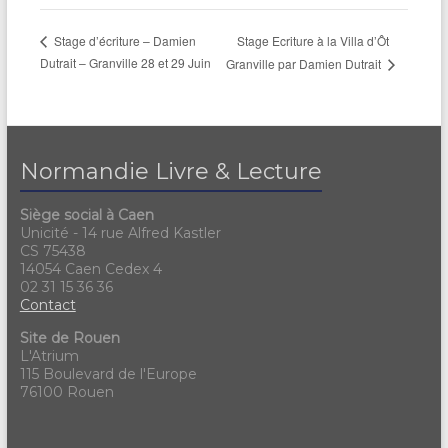
Stage Ecriture à la Villa d’Ôt
Stage d’écriture – Damien
Dutrait – Granville 28 et 29 Juin
Granville par Damien Dutrait
Normandie Livre & Lecture
Siège social à Caen
Unicité - 14 rue Alfred Kastler
CS 75438
14054 Caen Cedex 4
02 31 15 36 36
Contact
Site de Rouen
L'Atrium
115 Boulevard de l'Europe
76100 Rouen