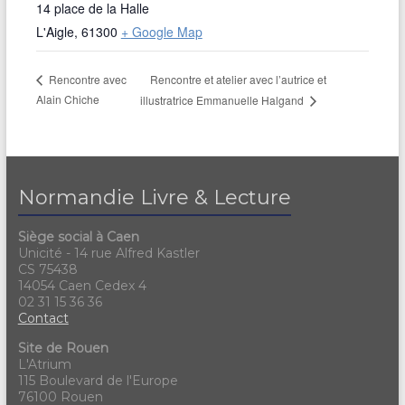
14 place de la Halle
L'Aigle
,
61300
+ Google Map
Rencontre et atelier avec l’autrice et
Rencontre avec
Alain Chiche
illustratrice Emmanuelle Halgand
Normandie Livre & Lecture
Siège social à Caen
Unicité - 14 rue Alfred Kastler
CS 75438
14054 Caen Cedex 4
02 31 15 36 36
Contact
Site de Rouen
L'Atrium
115 Boulevard de l'Europe
76100 Rouen