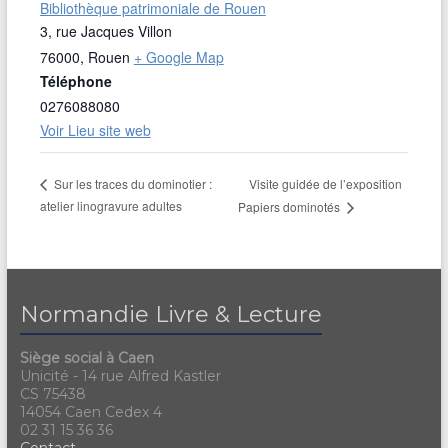
Bibliothèque patrimoniale de Rouen
3, rue Jacques Villon
76000
,
Rouen
+ Google Map
Téléphone
0276088080
Voir Lieu site web
Visite guidée de l’exposition
Sur les traces du dominotier :
atelier linogravure adultes
Papiers dominotés
Normandie Livre & Lecture
Siège social à Caen
Unicité - 14 rue Alfred Kastler
CS 75438
14054 Caen Cedex 4
02 31 15 36 36