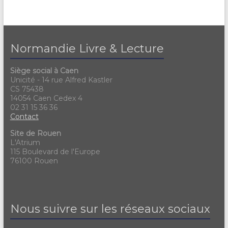
Normandie Livre & Lecture
Siège social à Caen
Unicité - 14 rue Alfred Kastler
CS 75438
14054 Caen Cedex 4
02 31 15 36 36
Contact
Site de Rouen
L'Atrium
115 Boulevard de l'Europe
76100 Rouen
Nous suivre sur les réseaux sociaux