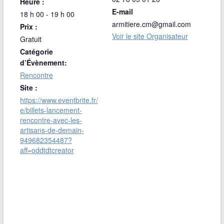
Heure :
E-mail
18 h 00 - 19 h 00
armitiere.cm@gmail.com
Prix :
Voir le site Organisateur
Gratuit
Catégorie
d’Évènement:
Rencontre
Site :
https://www.eventbrite.fr/
e/billets-lancement-
rencontre-avec-les-
artisans-de-demain-
949682354487?
aff=oddtdtcreator