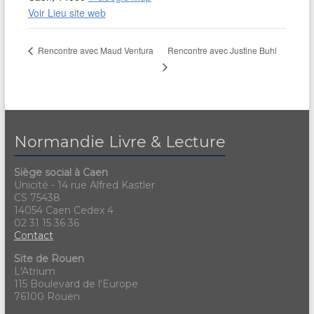
Voir Lieu site web
Rencontre avec Justine Buhl
Rencontre avec Maud Ventura
Normandie Livre & Lecture
Siège social à Caen
Unicité - 14 rue Alfred Kastler
CS 75438
14054 Caen Cedex 4
02 31 15 36 36
Contact
Site de Rouen
L'Atrium
115 Boulevard de l'Europe
76100 Rouen