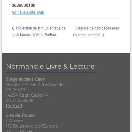
0626830160
Voir Lieu site web
Séance de dédicaces avec
Projection du film L’Héritage de
Jack London d’Arno Bertina
Salomé Lahoche
Normandie Livre & Lecture
Siège social à Caen
Unicité - 14 rue Alfred Kastler
CS 75438
14054 Caen Cedex 4
02 31 15 36 36
Contact
Site de Rouen
L'Atrium
115 Boulevard de l'Europe
76100 Rouen