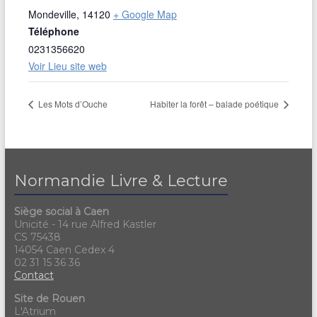
Mondeville
,
14120
+ Google Map
Téléphone
0231356620
Voir Lieu site web
Les Mots d’Ouche
Habiter la forêt – balade poétique
Normandie Livre & Lecture
Siège social à Caen
Unicité - 14 rue Alfred Kastler
CS 75438
14054 Caen Cedex 4
02 31 15 36 36
Contact
Site de Rouen
L'Atrium