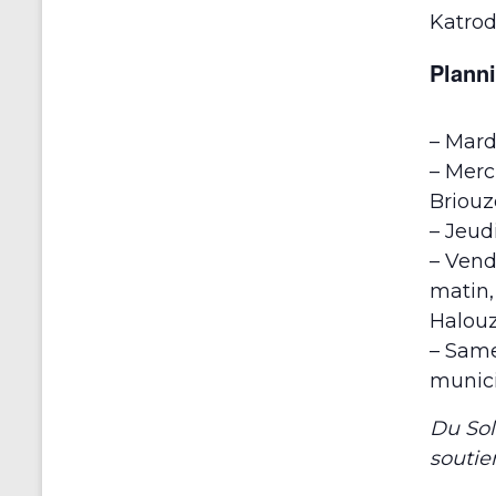
Katrod
Planni
– Mardi
– Merc
Briouz
– Jeudi
– Vendr
matin,
Halouz
– Samed
munic
Du Sole
soutie