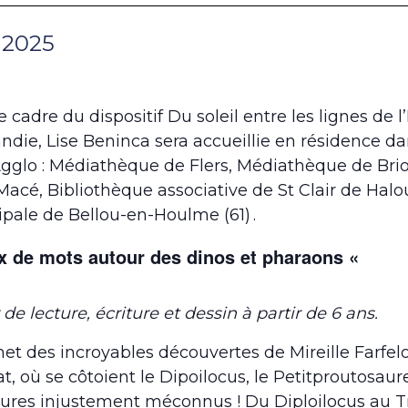
t 2025
e cadre du dispositif Du soleil entre les lignes de l
die, Lise Beninca sera accueillie en résidence d
Agglo : Médiathèque de Flers, Médiathèque de Br
Macé, Bibliothèque associative de St Clair de Ha
pale de Bellou-en-Houlme (61) .
x de mots autour des dinos et pharaons «
 de lecture, écriture et dessin à partir de 6 ans.
net des incroyables découvertes de Mireille Farfe
t, où se côtoient le Dipoilocus, le Petitproutosaure
ures injustement méconnus ! Du Diploilocus au Tr