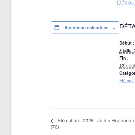
Découv
DÉTA
Ajouter au calendrier
Début :
8 juillet
Fin :
12 juill
Catégo
Été cult
Été culturel 2025 : Julien Hugonnard
(76)