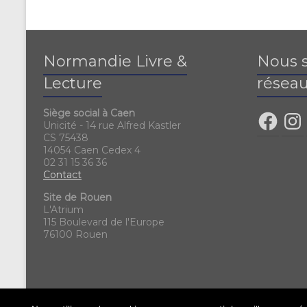
Normandie Livre &
Nous s
Lecture
réseau
Siège social à Caen
Unicité - 14 rue Alfred Kastler
CS 75438
14054 Caen Cedex 4
02 31 15 36 36
Contact
Site de Rouen
L'Atrium
115 Boulevard de l'Europe
76100 Rouen