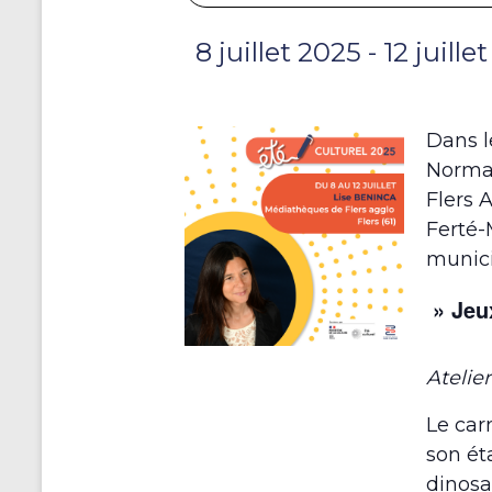
8 juillet 2025
-
12 juille
Dans l
Norman
Flers 
Ferté-
munici
» Jeu
Atelier
Le car
son éta
dinosa