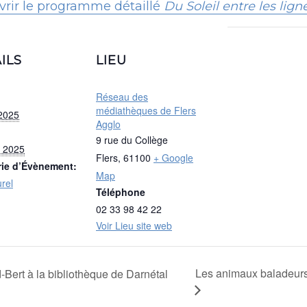
rir le programme détaillé
Du Soleil entre les lign
ILS
LIEU
Réseau des
médiathèques de Flers
 2025
Agglo
9 rue du Collège
et 2025
Flers
,
61100
+ Google
rie d’Évènement:
Map
urel
Téléphone
02 33 98 42 22
Voir Lieu site web
Les animaux baladeurs
-Bert à la bibliothèque de Darnétal