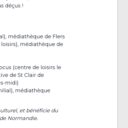
s déçus !
lial), médiathèque de Flers
e loisirs), médiathèque de
locus (centre de loisirs le
ive de St Clair de
s-midi)
amilial), médiathèque
culturel, et bénéficie du
s de Normandie.