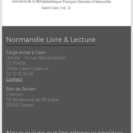
normand de la BD
bibliothèque François Geindre d’Hérouville
Saint-Clair (14)
Normandie Livre & Lecture
Siège social à Caen
Unicité - 14 rue Alfred Kastler
CS 75438
14054 Caen Cedex 4
02 31 15 36 36
Contact
Site de Rouen
L'Atrium
115 Boulevard de l'Europe
76100 Rouen