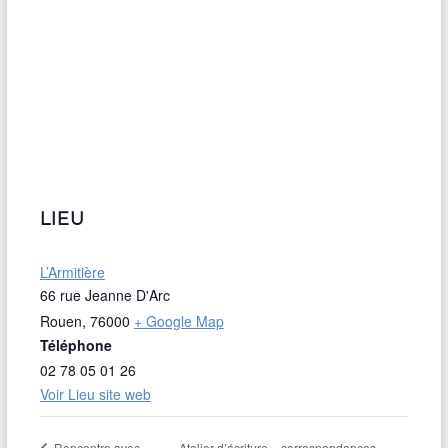
LIEU
L’Armitière
66 rue Jeanne D'Arc
Rouen
,
76000
+ Google Map
Téléphone
02 78 05 01 26
Voir Lieu site web
Atelier d’écriture « correspondances »
Rencontre avec