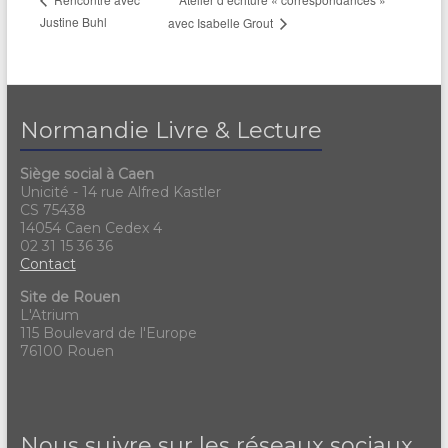
Justine Buhl
avec Isabelle Grout
Normandie Livre & Lecture
Siège social à Caen
Unicité - 14 rue Alfred Kastler
CS 75438
14054 Caen Cedex 4
02 31 15 36 36
Contact
Site de Rouen
L'Atrium
115 Boulevard de l'Europe
76100 Rouen
Nous suivre sur les réseaux sociaux