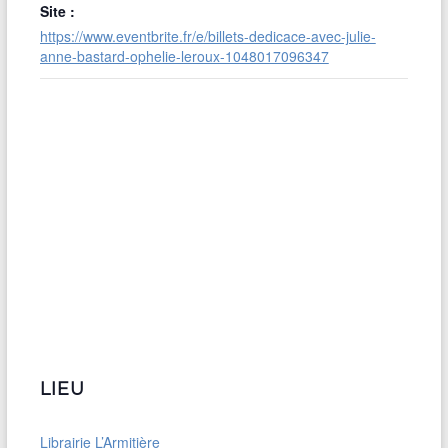
Site :
https://www.eventbrite.fr/e/billets-dedicace-avec-julie-
anne-bastard-ophelie-leroux-1048017096347
LIEU
Librairie L’Armitière