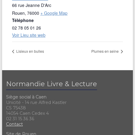
66 rue Jeanne D'Arc
Rouen
,
76000
+ Google Map
Téléphone
02 78 05 01 26
Voir Lieu site web
Lisieux en bulles
Plumes en seine
Normandie Livre & Lecture
Siège social à Caen
Unicité - 14 rue Alfred Kastler
CS 75438
14054 Caen Cedex 4
02 31 15 36 36
Contact
Site de Rouen