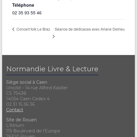
Téléphone
02 35 93 55 46
Séance de dédicaces avec Ariane Delrieu
Concert folk Le Braz
Normandie Livre & Lecture
Siège social à Caen
Unicité - 14 rue Alfred Kastler
CS 75438
14054 Caen Cedex 4
02 31 15 36 36
Contact
Site de Rouen
L'Atrium
115 Boulevard de l'Europe
76100 Rouen