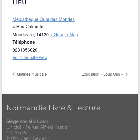
LIEU
Médiathèque Quai des Mondes
4 Rue Calmette
Mondeville
,
14120
+ Google Map
Téléphone
0231356620
Voir Lieu site web
Matinée musicale
Exposition « Loup Gris »
Normandie Livre & Lecture
Siège social à Caen
Unicité - 14 rue Alfred Kastler
CS 75438
14054 Caen Cedex 4