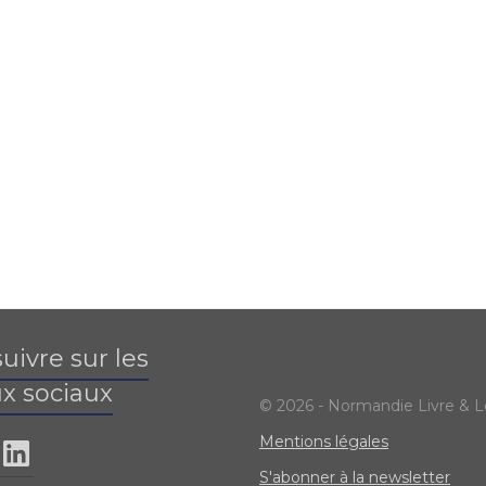
uivre sur les
x sociaux
© 2026 - Normandie Livre & L
Mentions légales
S'abonner à la newsletter