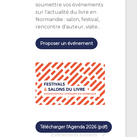
u
soumettre vos événements
sur l'actualité du livre en
e
Normandie : salon, festival,
s
rencontre d'auteur, visite...
É
Proposer un événement
v
è
n
e
m
e
n
t
Télécharger l'Agenda 2026 (pdf)
Évènements
suivants