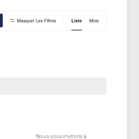
N
Masquer Les Filtres
Liste
Mois
a
v
i
g
a
t
i
o
n
d
e
v
Nous vous invitons à