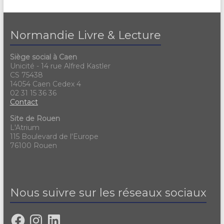
Normandie Livre & Lecture
Siège social à Caen
Unicité - 14 rue Alfred Kastler
CS 75438
14054 Caen Cedex 4
02 31 15 36 36
Contact
Site de Rouen
L'Atrium
115 Boulevard de l'Europe
76100 Rouen
Nous suivre sur les réseaux sociaux