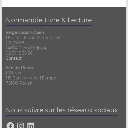
Normandie Livre & Lecture
Siège social à Caen
Unicité - 14 rue Alfred Kastler
CS 75438
14054 Caen Cedex 4
02 31 15 36 36
Contact
Site de Rouen
L'Atrium
115 Boulevard de l'Europe
76100 Rouen
Nous suivre sur les réseaux sociaux