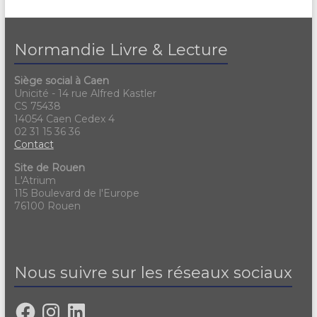
Normandie Livre & Lecture
Siège social à Caen
Unicité - 14 rue Alfred Kastler
CS 75438
14054 Caen Cedex 4
02 31 15 36 36
Contact
Site de Rouen
L'Atrium
115 Boulevard de l'Europe
76100 Rouen
Nous suivre sur les réseaux sociaux