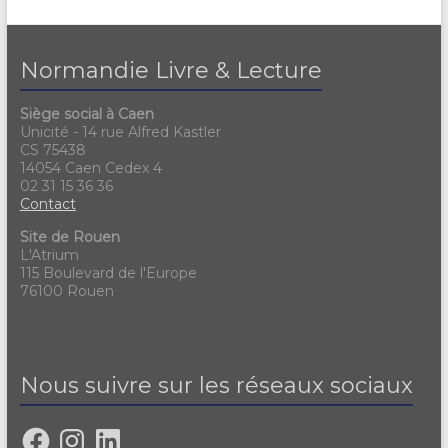
Normandie Livre & Lecture
Siège social à Caen
Unicité - 14 rue Alfred Kastler
CS 75438
14054 Caen Cedex 4
02 31 15 36 36
Contact
Site de Rouen
L'Atrium
115 Boulevard de l'Europe
76100 Rouen
Nous suivre sur les réseaux sociaux