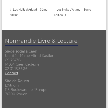
Les Nuits d’Artaud – 3ème
Les Nuits d’Artaud – 3ème
édition
édition
Normandie Livre & Lecture
Siège social à Caen
Unicité - 14 rue Alfred Kastler
CS 75438
14054 Caen Cedex 4
02 31 15 36 36
Contact
Site de Rouen
L'Atrium
115 Boulevard de l'Europe
76100 Rouen