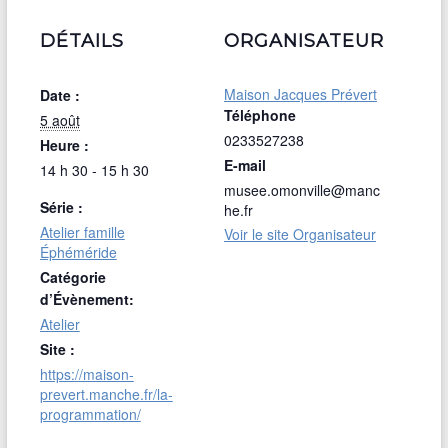
DÉTAILS
ORGANISATEUR
Maison Jacques Prévert
Date :
Téléphone
5 août
0233527238
Heure :
E-mail
14 h 30 - 15 h 30
musee.omonville@manc
Série :
he.fr
Atelier famille
Voir le site Organisateur
Éphéméride
Catégorie
d’Évènement:
Atelier
Site :
https://maison-
prevert.manche.fr/la-
programmation/