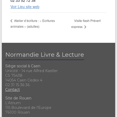
02 33 52 72 38
Voir Lieu site web
Visite flash Prévert
Atelier d’écriture : « Ecritures
animales » (adultes)
express
Normandie Livre & Lecture
Siège social à Caen
Unicité - 14 rue Alfred Kastler
CS 75438
14054 Caen Cedex 4
02 31 15 36 36
Contact
Site de Rouen
L'Atrium
115 Boulevard de l'Europe
76100 Rouen