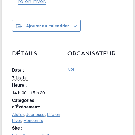
re-en-hiver/
Ajouter au calendrier
DÉTAILS
ORGANISATEUR
N2L
Date :
7 février
Heure :
14 h 00 - 15 h 30
Catégories
d’Évènement:
Atelier
,
Jeunesse
,
Lire en
hiver
,
Rencontre
Site :