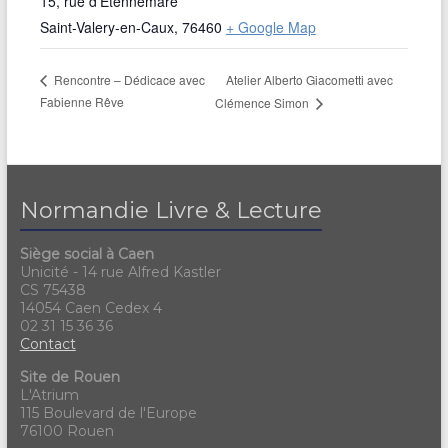
15, rue d’Etennemare
Saint-Valery-en-Caux
,
76460
+ Google Map
Atelier Alberto Giacometti avec
Rencontre – Dédicace avec
Fabienne Rêve
Clémence Simon
Normandie Livre & Lecture
Siège social à Caen
Unicité - 14 rue Alfred Kastler
CS 75438
14054 Caen Cedex 4
02 31 15 36 36
Contact
Site de Rouen
L'Atrium
115 Boulevard de l'Europe
76100 Rouen