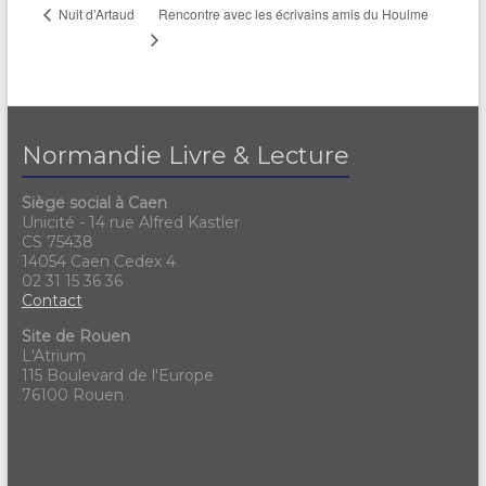
Rencontre avec les écrivains amis du Houlme
Nuit d’Artaud
Normandie Livre & Lecture
Siège social à Caen
Unicité - 14 rue Alfred Kastler
CS 75438
14054 Caen Cedex 4
02 31 15 36 36
Contact
Site de Rouen
L'Atrium
115 Boulevard de l'Europe
76100 Rouen