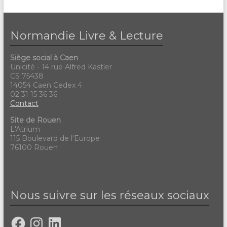
Normandie Livre & Lecture
Siège social à Caen
Unicité - 14 rue Alfred Kastler
CS 75438
14054 Caen Cedex 4
02 31 15 36 36
Contact
Site de Rouen
L'Atrium
115 Boulevard de l'Europe
76100 Rouen
Nous suivre sur les réseaux sociaux