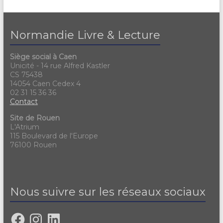
Normandie Livre & Lecture
Siège social à Caen
Unicité - 14 rue Alfred Kastler
CS 75438
14054 Caen Cedex 4
02 31 15 36 36
Contact
Site de Rouen
L'Atrium
115 Boulevard de l'Europe
76100 Rouen
Nous suivre sur les réseaux sociaux