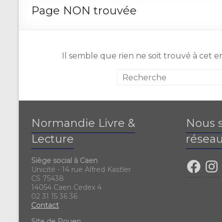
Page NON trouvée
Il semble que rien ne soit trouvé à cet
Normandie Livre &
Nous s
Lecture
réseau
Siège social à Caen
Unicité - 14 rue Alfred Kastler
CS 75438
14054 Caen Cedex 4
02 31 15 36 36
Contact
Site de Rouen