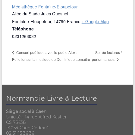
Médiathèque Fontaine-Etoupefour
Allée du Stade Jules Quesnel
Fontaine-Étoupefour
,
14790
France
+ Google Map
Téléphone
0231263032
Soirée lectures /
Concert poétique avec le poète Alexis
Pelletier sur la musique de Dominique Lemaître
performances
Normandie Livre & Lecture
Siège social à Caen
Unicité - 14 rue Alfred Kastler
CS 75438
14054 Caen Cedex 4
02 31 15 36 36