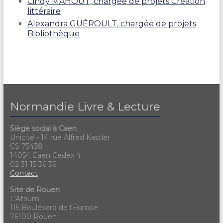
Cindy MAHOUT, chargée de projets Création
littéraire
Alexandra GUÉROULT, chargée de projets
Bibliothèque
Normandie Livre & Lecture
Siège social à Caen
Unicité - 14 rue Alfred Kastler
CS 75438
14054 Caen Cedex 4
02 31 15 36 36
Contact
Site de Rouen
L'Atrium
115 Boulevard de l'Europe
76100 Rouen