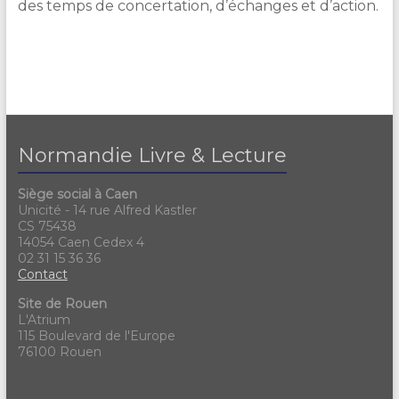
des temps de concertation, d’échanges et d’action.
Normandie Livre & Lecture
Siège social à Caen
Unicité - 14 rue Alfred Kastler
CS 75438
14054 Caen Cedex 4
02 31 15 36 36
Contact
Site de Rouen
L'Atrium
115 Boulevard de l'Europe
76100 Rouen