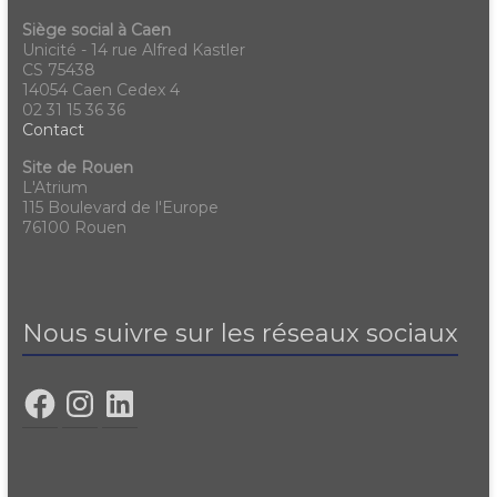
Siège social à Caen
Unicité - 14 rue Alfred Kastler
CS 75438
14054 Caen Cedex 4
02 31 15 36 36
Contact
Site de Rouen
L'Atrium
115 Boulevard de l'Europe
76100 Rouen
Nous suivre sur les réseaux sociaux