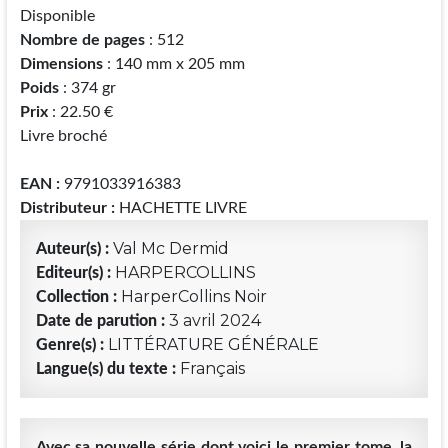
Disponible
Nombre de pages
: 512
Dimensions
: 140 mm x 205 mm
Poids
: 374 gr
Prix
: 22.50 €
Livre broché
EAN :
9791033916383
Distributeur :
HACHETTE LIVRE
Val Mc Dermid
Auteur(s) :
HARPERCOLLINS
Editeur(s) :
HarperCollins Noir
Collection :
3 avril 2024
Date de parution :
LITTÉRATURE GÉNÉRALE
Genre(s) :
Français
Langue(s) du texte :
Avec sa nouvelle série dont voici le premier tome, la