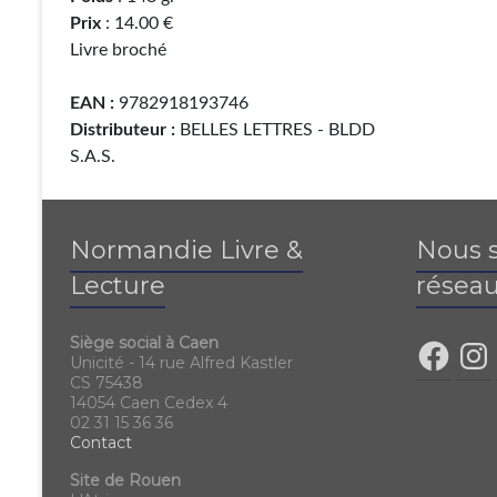
Prix
: 14.00 €
Livre broché
EAN :
9782918193746
Distributeur :
BELLES LETTRES - BLDD
S.A.S.
Normandie Livre &
Nous s
Lecture
réseau
Siège social à Caen
Unicité - 14 rue Alfred Kastler
CS 75438
14054 Caen Cedex 4
02 31 15 36 36
Contact
Site de Rouen