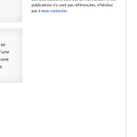
publications n’y sont pas référencées, n’hésitez
pas à
nous contacter
.
 se
d'une
e une
e