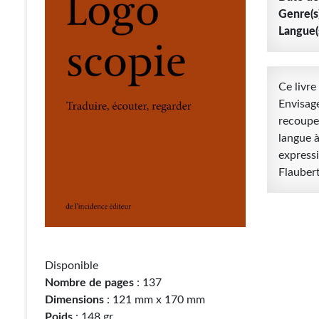
Genre(s)
Langue(
Ce livre
Envisagé
recoupe
langue à
express
Flaubert
Disponible
Nombre de pages
: 137
Dimensions
: 121 mm x 170 mm
Poids
: 148 gr