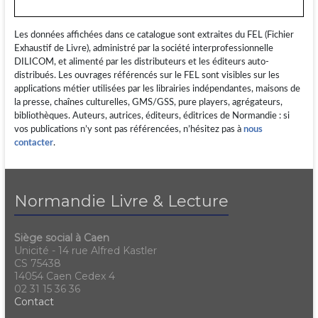
Les données affichées dans ce catalogue sont extraites du FEL (Fichier
Exhaustif de Livre), administré par la société interprofessionnelle
DILICOM, et alimenté par les distributeurs et les éditeurs auto-
distribués. Les ouvrages référencés sur le FEL sont visibles sur les
applications métier utilisées par les librairies indépendantes, maisons de
la presse, chaînes culturelles, GMS/GSS, pure players, agrégateurs,
bibliothèques. Auteurs, autrices, éditeurs, éditrices de Normandie : si
vos publications n’y sont pas référencées, n’hésitez pas à
nous
contacter
.
Normandie Livre & Lecture
Siège social à Caen
Unicité - 14 rue Alfred Kastler
CS 75438
14054 Caen Cedex 4
02 31 15 36 36
Contact