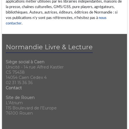
applications métier utilisées par les librairies indépendantes, maisons de
la presse, chaînes culturelles, GMS/GSS, pure players, agrégateurs,
bibliothèques. Auteurs, autrices, éditeurs, éditrices de Normandie : si
vos publications n’y sont pas référencées, n’hésitez pas à
nous
contacter
.
Normandie Livre & Lecture
Siège social à Caen
Unicité - 14 rue Alfred Kastler
CS 75438
14054 Caen Cedex 4
02 31 15 36 36
Contact
Site de Rouen
L'Atrium
115 Boulevard de l'Europe
76100 Rouen