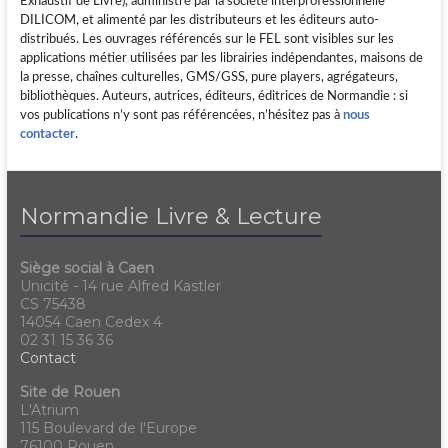
Exhaustif de Livre), administré par la société interprofessionnelle
DILICOM, et alimenté par les distributeurs et les éditeurs auto-
distribués. Les ouvrages référencés sur le FEL sont visibles sur les
applications métier utilisées par les librairies indépendantes, maisons de
la presse, chaînes culturelles, GMS/GSS, pure players, agrégateurs,
bibliothèques. Auteurs, autrices, éditeurs, éditrices de Normandie : si
vos publications n’y sont pas référencées, n’hésitez pas à
nous
contacter
.
Normandie Livre & Lecture
Siège social à Caen
Unicité - 14 rue Alfred Kastler
CS 75438
14054 Caen Cedex 4
02 31 15 36 36
Contact
Site de Rouen
L'Atrium
115 Boulevard de l'Europe
76100 Rouen