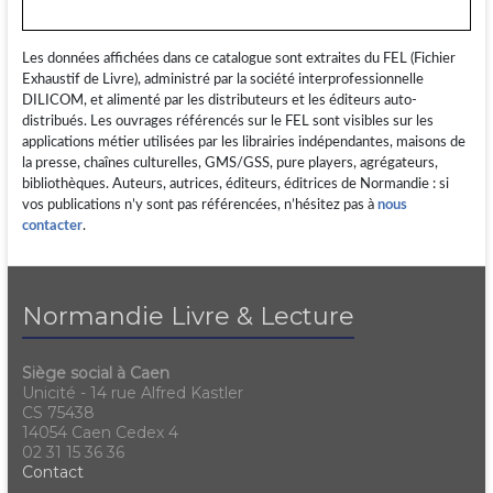
Les données affichées dans ce catalogue sont extraites du FEL (Fichier
Exhaustif de Livre), administré par la société interprofessionnelle
DILICOM, et alimenté par les distributeurs et les éditeurs auto-
distribués. Les ouvrages référencés sur le FEL sont visibles sur les
applications métier utilisées par les librairies indépendantes, maisons de
la presse, chaînes culturelles, GMS/GSS, pure players, agrégateurs,
bibliothèques. Auteurs, autrices, éditeurs, éditrices de Normandie : si
vos publications n’y sont pas référencées, n’hésitez pas à
nous
contacter
.
Normandie Livre & Lecture
Siège social à Caen
Unicité - 14 rue Alfred Kastler
CS 75438
14054 Caen Cedex 4
02 31 15 36 36
Contact