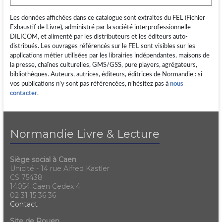
Les données affichées dans ce catalogue sont extraites du FEL (Fichier
Exhaustif de Livre), administré par la société interprofessionnelle
DILICOM, et alimenté par les distributeurs et les éditeurs auto-
distribués. Les ouvrages référencés sur le FEL sont visibles sur les
applications métier utilisées par les librairies indépendantes, maisons de
la presse, chaînes culturelles, GMS/GSS, pure players, agrégateurs,
bibliothèques. Auteurs, autrices, éditeurs, éditrices de Normandie : si
vos publications n’y sont pas référencées, n’hésitez pas à
nous
contacter
.
Normandie Livre & Lecture
Siège social à Caen
Unicité - 14 rue Alfred Kastler
CS 75438
14054 Caen Cedex 4
02 31 15 36 36
Contact
Site de Rouen