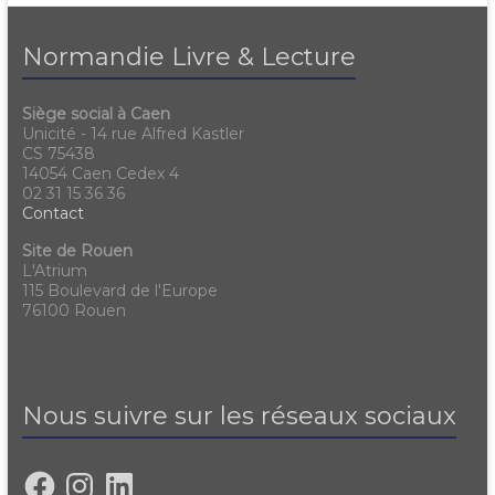
Normandie Livre & Lecture
Siège social à Caen
Unicité - 14 rue Alfred Kastler
CS 75438
14054 Caen Cedex 4
02 31 15 36 36
Contact
Site de Rouen
L'Atrium
115 Boulevard de l'Europe
76100 Rouen
Nous suivre sur les réseaux sociaux