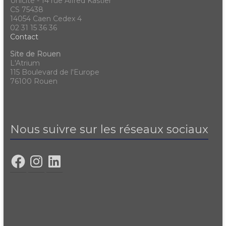
Unicité - 14 rue Alfred Kastler
CS 75438
14054 Caen Cedex 4
02 31 15 36 36
Contact
Site de Rouen
L'Atrium
115 Boulevard de l'Europe
76100 Rouen
Nous suivre sur les réseaux sociaux