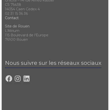
Unicité - 14 rue Alfred Kastler
CS 75438
14054 Caen Cedex 4
02 31 15 36 36
Contact
Site de Rouen
L'Atrium
115 Boulevard de l'Europe
76100 Rouen
Nous suivre sur les réseaux sociaux