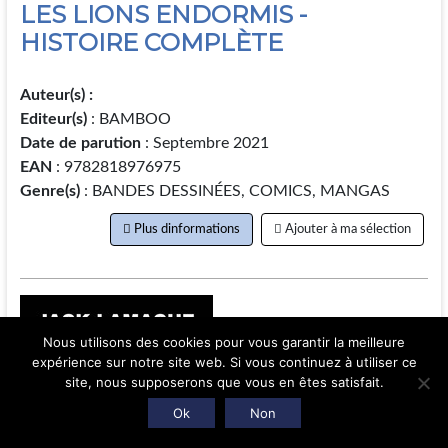
LES LIONS ENDORMIS -
HISTOIRE COMPLÈTE
Auteur(s) :
Editeur(s)
: BAMBOO
Date de parution
: Septembre 2021
EAN
: 9782818976975
Genre(s)
: BANDES DESSINÉES, COMICS, MANGAS
Plus dinformations
Ajouter à ma sélection
Nous utilisons des cookies pour vous garantir la meilleure
expérience sur notre site web. Si vous continuez à utiliser ce
site, nous supposerons que vous en êtes satisfait.
Ok
Non