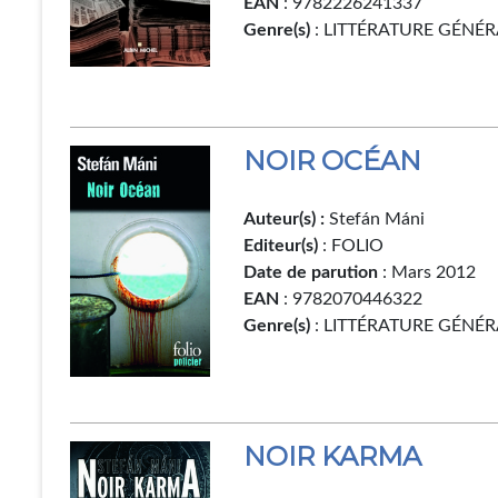
EAN
: 9782226241337
Genre(s)
: LITTÉRATURE GÉNÉR
NOIR OCÉAN
Auteur(s) :
Stefán Máni
Editeur(s)
: FOLIO
Date de parution
: Mars 2012
EAN
: 9782070446322
Genre(s)
: LITTÉRATURE GÉNÉR
NOIR KARMA