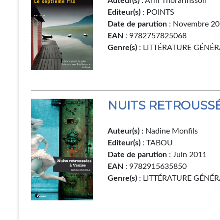
Auteur(s) :
Arni Thorarinsson
Editeur(s)
: POINTS
Date de parution
: Novembre 2
EAN
: 9782757825068
Genre(s)
: LITTÉRATURE GÉNÉR
NUITS RETROUSSÉ
Auteur(s) :
Nadine Monfils
Editeur(s)
: TABOU
Date de parution
: Juin 2011
EAN
: 9782915635850
Genre(s)
: LITTÉRATURE GÉNÉR