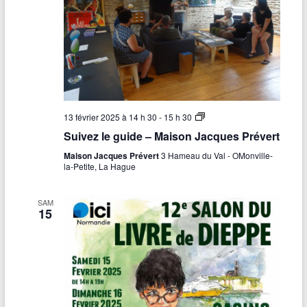
S
13 février 2025 à 14 h 30
-
15 h 30
u
Suivez le guide – Maison Jacques Prévert
i
v
Maison Jacques Prévert
3 Hameau du Val - OMonville-
e
la-Petite, La Hague
z
l
e
SAM
g
15
u
i
d
e
–
M
a
i
s