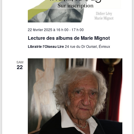
o
n
J
a
c
q
u
22 février 2025 à 16 h 00
-
17 h 00
e
Lecture des albums de Marie Mignot
s
P
Librairie l'Oiseau Lire
24 rue du Dr Oursel, Évreux
r
é
v
SAM
e
22
r
t