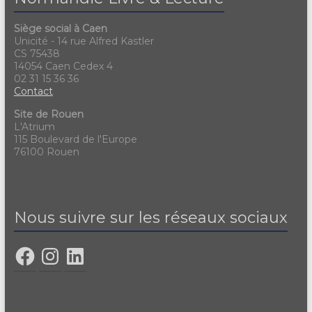
e
s
P
Siège social à Caen
r
Unicité - 14 rue Alfred Kastler
é
CS 75438
v
14054 Caen Cedex 4
e
02 31 15 36 36
r
Contact
t
Site de Rouen
L'Atrium
115 Boulevard de l'Europe
76100 Rouen
Nous suivre sur les réseaux sociaux