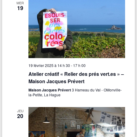
MER
19
19 février 2025 à 14 h 30
-
17 h 00
Atelier créatif « Relier des prés vert.es » –
Maison Jacques Prévert
Maison Jacques Prévert
3 Hameau du Val - OMonville-
la-Petite, La Hague
JEU
20