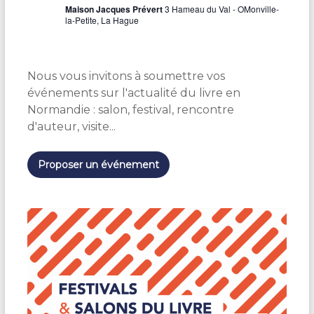
u
c
Maison Jacques Prévert
3 Hameau du Val - OMonville-
e
l
la-Petite, La Hague
s
e
P
d
r
e
é
t
v
h
Nous vous invitons à soumettre vos
e
é
r
événements sur l'actualité du livre en
â
t
t
Normandie : salon, festival, rencontre
r
»
d'auteur, visite...
e
–
«
M
a
S
Proposer un événement
i
u
s
r
o
l
n
e
J
s
a
t
c
r
q
a
u
c
e
e
s
s
P
d
r
e