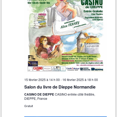
o
n
J
a
c
q
u
e
s
P
r
é
v
e
r
t
15 février 2025 à 14 h 00
-
16 février 2025 à 18 h 00
Salon du livre de Dieppe Normandie
CASINO DE DIEPPE
CASINO entrée côté théâtre,
DIEPPE, France
Gratuit