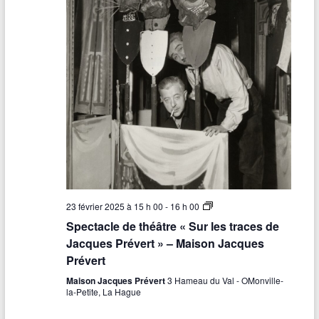
S
23 février 2025 à 15 h 00
-
16 h 00
p
Spectacle de théâtre « Sur les traces de
e
c
Jacques Prévert » – Maison Jacques
t
Prévert
a
c
Maison Jacques Prévert
3 Hameau du Val - OMonville-
l
la-Petite, La Hague
e
d