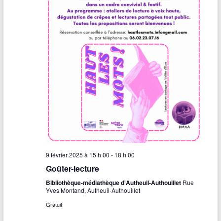
s
É
v
è
n
e
m
e
n
9 février 2025 à 15 h 00
-
18 h 00
t
Goûter-lecture
s
Bibliothèque-médiathèque d'Autheuil-Authouillet
Rue
Yves Montand, Autheuil-Authouillet
Gratuit