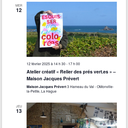
MER
12
12 février 2025 à 14 h 30
-
17 h 00
Atelier créatif « Relier des prés vert.es » –
Maison Jacques Prévert
Maison Jacques Prévert
3 Hameau du Val - OMonville-
la-Petite, La Hague
JEU
13