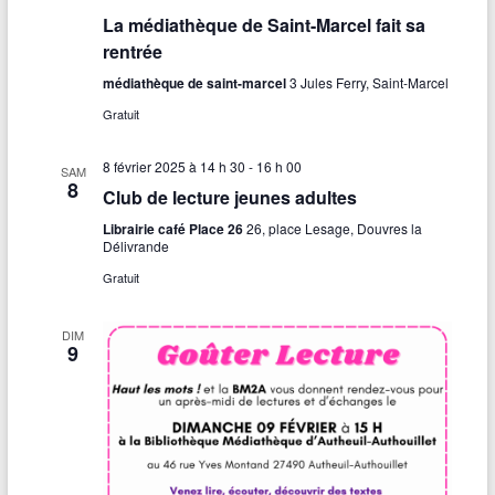
v
La médiathèque de Saint-Marcel fait sa
e
rentrée
i
s
médiathèque de saint-marcel
3 Jules Ferry, Saint-Marcel
g
É
Gratuit
a
v
t
è
8 février 2025 à 14 h 30
-
16 h 00
SAM
8
Club de lecture jeunes adultes
n
i
Librairie café Place 26
26, place Lesage, Douvres la
e
o
Délivrande
m
n
Gratuit
e
d
DIM
n
9
e
t
v
u
e