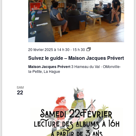
S
20 février 2025 à 14 h 30
-
15 h 30
u
Suivez le guide – Maison Jacques Prévert
i
v
Maison Jacques Prévert
3 Hameau du Val - OMonville-
e
la-Petite, La Hague
z
l
e
SAM
g
22
u
i
d
e
–
M
a
i
s