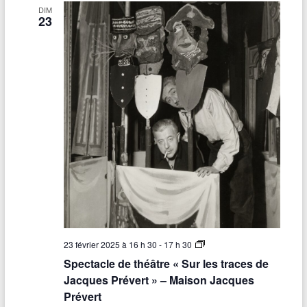
e
DIM
t
23
h
é
â
t
r
e
«
S
u
r
l
e
s
t
r
a
c
e
s
d
S
23 février 2025 à 16 h 30
-
17 h 30
e
p
Spectacle de théâtre « Sur les traces de
J
e
a
c
Jacques Prévert » – Maison Jacques
c
t
Prévert
q
a