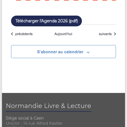
Télécharger l'Agenda 2026 (pdf)
Évènements
Évènements
précédents
Aujourd’hui
suivants
S’abonner au calendrier
Normandie Livre & Lecture
Siège social à Caen
Unicité - 14 rue Alfred Kastler