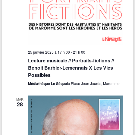
s
É
v
è
n
25 janvier 2025 à 17 h 00
-
21 h 00
e
Lecture musicale // Portraits-fictions //
m
Benoit Barbier-Lemennais X Les Vies
e
Possibles
Médiathèque Le Séquoia
Place Jean Jaurès, Maromme
n
t
MAR
28
s