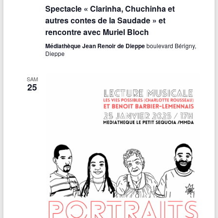
v
Spectacle « Clarinha, Chuchinha et
e
autres contes de la Saudade » et
i
s
rencontre avec Muriel Bloch
g
É
Médiathèque Jean Renoir de Dieppe
boulevard Bérigny,
Dieppe
a
v
t
è
SAM
25
n
i
e
o
m
n
e
d
n
e
t
v
u
e