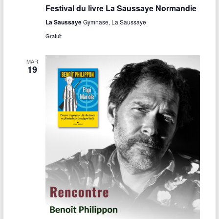
s
Festival du livre La Saussaye Normandie
É
La Saussaye
Gymnase, La Saussaye
Gratuit
v
è
MAR
19
n
e
m
e
n
t
s