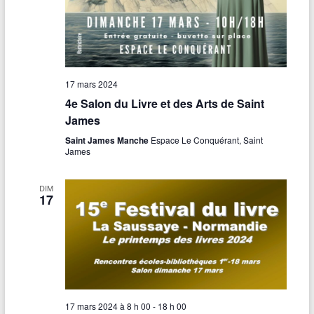
v
e
i
s
g
É
a
v
17 mars 2024
4e Salon du Livre et des Arts de Saint
t
è
James
n
i
Saint James Manche
Espace Le Conquérant, Saint
e
James
o
m
n
DIM
e
17
d
n
e
t
v
u
e
17 mars 2024 à 8 h 00
-
18 h 00