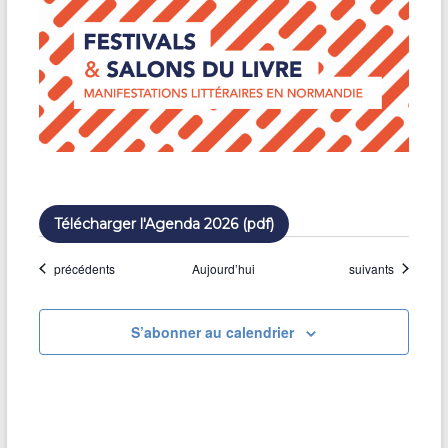
Télécharger l'Agenda 2026 (pdf)
Évènements
Évènements
précédents
Aujourd’hui
suivants
S’abonner au calendrier