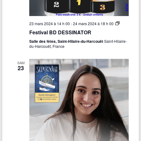
F
23 mars 2024 à 14 h 00
-
24 mars 2024 à 18 h 00
e
Festival BD DESSINATOR
s
t
Salle des fêtes, Saint-Hilaire-du-Harcouët
Saint-Hilaire-
i
du-Harcouët, France
v
a
l
SAM
B
23
D
D
E
S
S
I
N
A
T
O
R