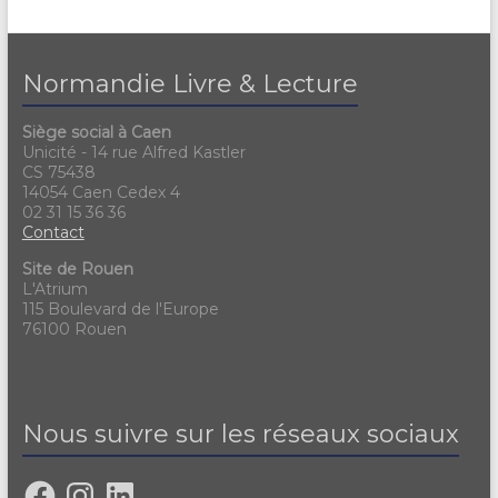
Normandie Livre & Lecture
Siège social à Caen
Unicité - 14 rue Alfred Kastler
CS 75438
14054 Caen Cedex 4
02 31 15 36 36
Contact
Site de Rouen
L'Atrium
115 Boulevard de l'Europe
76100 Rouen
Nous suivre sur les réseaux sociaux