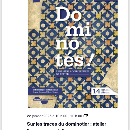
S
22 janvier 2025 à 10 h 00
-
12 h 00
u
Sur les traces du dominotier : atelier
r
l