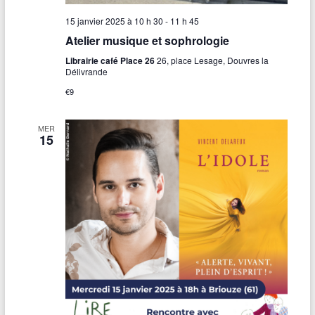
s
15 janvier 2025 à 10 h 30
-
11 h 45
É
Atelier musique et sophrologie
v
Librairie café Place 26
26, place Lesage, Douvres la
Délivrande
è
€9
n
e
MER
15
m
e
n
t
s