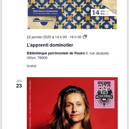
l
i
n
o
g
r
a
v
L
22 janvier 2025 à 14 h 00
-
16 h 00
u
’
L’apprenti dominotier
r
a
e
p
Bibliothèque patrimoniale de Rouen
3, rue Jacques
a
p
Villon, 76000
d
r
u
e
Gratuit
l
n
t
t
e
i
JEU
s
d
23
o
m
i
n
o
t
i
e
r