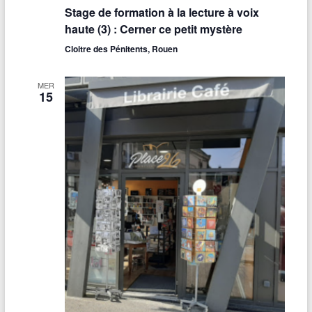
v
Stage de formation à la lecture à voix
e
haute (3) : Cerner ce petit mystère
i
s
Cloitre des Pénitents, Rouen
g
É
a
v
MER
15
t
è
n
i
e
o
m
n
e
d
n
e
t
v
u
e