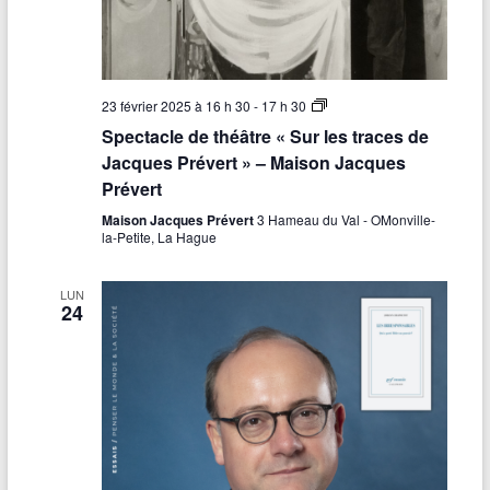
r
a
c
e
s
d
S
23 février 2025 à 16 h 30
-
17 h 30
e
p
Spectacle de théâtre « Sur les traces de
J
e
a
c
Jacques Prévert » – Maison Jacques
c
t
Prévert
q
a
u
c
Maison Jacques Prévert
3 Hameau du Val - OMonville-
e
l
la-Petite, La Hague
s
e
P
d
r
e
é
LUN
t
24
v
h
e
é
r
â
t
t
r
»
e
–
«
M
a
S
i
u
s
r