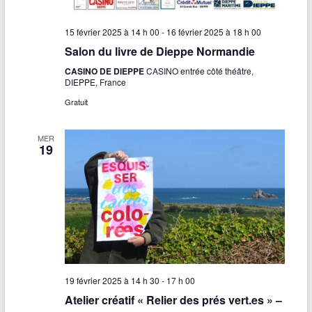
s
É
15 février 2025 à 14 h 00
-
16 février 2025 à 18 h 00
Salon du livre de Dieppe Normandie
v
CASINO DE DIEPPE
CASINO entrée côté théâtre,
è
DIEPPE, France
n
Gratuit
e
MER
19
m
e
n
t
s
19 février 2025 à 14 h 30
-
17 h 00
Atelier créatif « Relier des prés vert.es » –