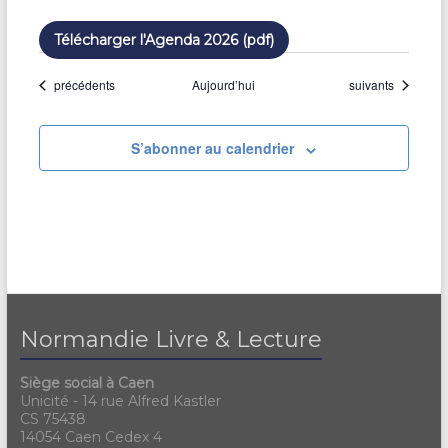
Télécharger l'Agenda 2026 (pdf)
Évènements
Évènements
précédents
Aujourd’hui
suivants
S’abonner au calendrier
Normandie Livre & Lecture
Siège social à Caen
Unicité - 14 rue Alfred Kastler
CS 75438
14054 Caen Cedex 4