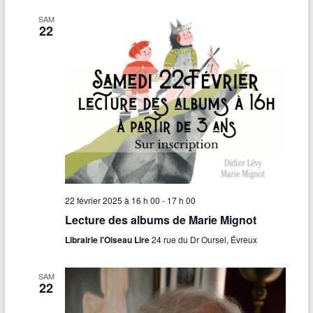
e
SAM
g
22
u
i
d
e
–
M
a
i
s
o
n
J
a
c
q
u
22 février 2025 à 16 h 00
-
17 h 00
e
Lecture des albums de Marie Mignot
s
P
Librairie l'Oiseau Lire
24 rue du Dr Oursel, Évreux
r
é
v
SAM
e
22
r
t