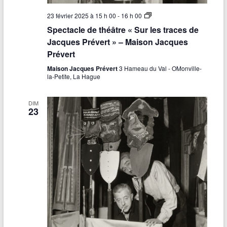
S
23 février 2025 à 15 h 00
-
16 h 00
p
Spectacle de théâtre « Sur les traces de
e
c
Jacques Prévert » – Maison Jacques
t
Prévert
a
c
Maison Jacques Prévert
3 Hameau du Val - OMonville-
l
la-Petite, La Hague
e
d
e
DIM
t
23
h
é
â
t
r
e
«
S
u
r
l
e
s
t