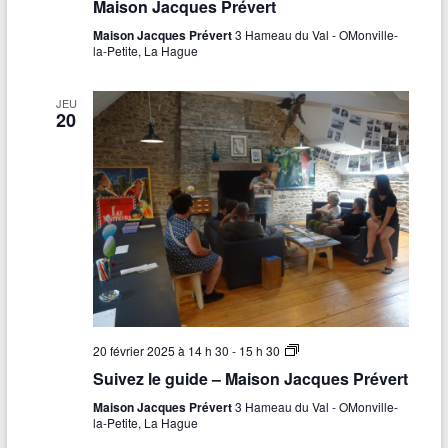
Maison Jacques Prévert
Maison Jacques Prévert
3 Hameau du Val - OMonville-
la-Petite, La Hague
JEU
20
S
20 février 2025 à 14 h 30
-
15 h 30
u
Suivez le guide – Maison Jacques Prévert
i
v
Maison Jacques Prévert
3 Hameau du Val - OMonville-
e
la-Petite, La Hague
z
l