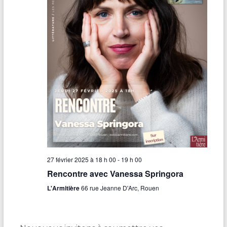
M
a
i
s
o
n
J
a
c
q
u
e
s
P
r
é
v
e
r
t
27 février 2025 à 18 h 00
-
19 h 00
Rencontre avec Vanessa Springora
L'Armitière
66 rue Jeanne D'Arc, Rouen