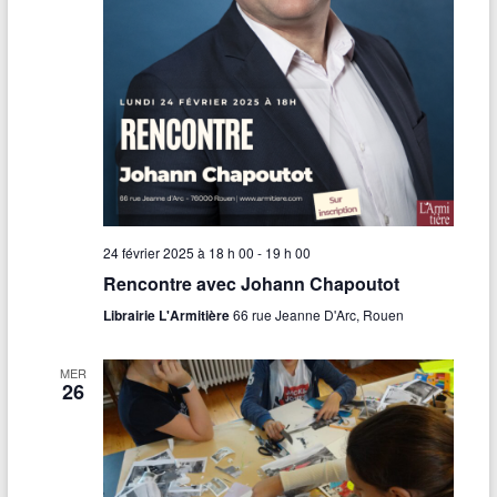
o
l
n
e
J
s
a
t
c
r
q
a
u
c
e
e
s
s
P
d
r
e
é
J
v
a
e
c
24 février 2025 à 18 h 00
-
19 h 00
r
q
Rencontre avec Johann Chapoutot
t
u
e
Librairie L'Armitière
66 rue Jeanne D'Arc, Rouen
s
P
r
é
MER
26
v
e
r
t
»
–