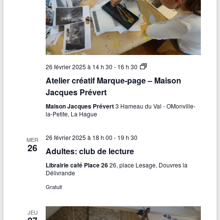
M
a
i
s
o
n
J
a
A
26 février 2025 à 14 h 30
-
16 h 30
c
t
q
Atelier créatif Marque-page – Maison
e
u
l
Jacques Prévert
e
i
s
e
Maison Jacques Prévert
3 Hameau du Val - OMonville-
P
r
la-Petite, La Hague
r
c
é
r
v
é
26 février 2025 à 18 h 00
-
19 h 30
MER
e
a
26
r
Adultes: club de lecture
t
t
i
Librairie café Place 26
26, place Lesage, Douvres la
f
Délivrande
M
a
Gratuit
r
q
u
JEU
e