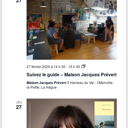
27
-
p
a
g
e
–
M
a
i
s
o
n
J
a
c
S
27 février 2025 à 14 h 30
-
15 h 30
q
u
Suivez le guide – Maison Jacques Prévert
u
i
e
v
Maison Jacques Prévert
3 Hameau du Val - OMonville-
s
e
la-Petite, La Hague
P
z
r
l
é
e
JEU
v
g
27
e
u
r
i
t
d
e
–