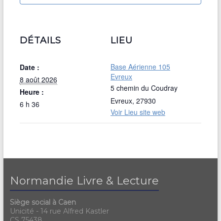
DÉTAILS
LIEU
Base Aérienne 105
Date :
Evreux
8 août 2026
5 chemin du Coudray
Heure :
Evreux
,
27930
6 h 36
Voir Lieu site web
Normandie Livre & Lecture
Siège social à Caen
Unicité - 14 rue Alfred Kastler
CS 75438